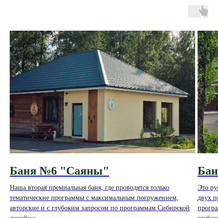
Баня №6 "Саяны"
Бан
Наша вторая премиальная баня, где проводятся только
Это ру
тематические программы с максимальным погружением,
двух п
авторские и с глубоким запросом по программам Сибирской
програ