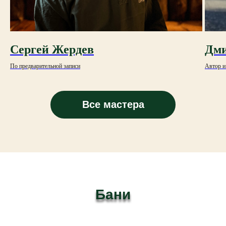
Сергей Жердев
Дми
По предварительной записи
Автор и
Все мастера
Бани
Бани