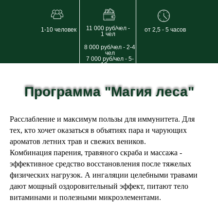
11 000 руб/чел -
1-10 человек
от 2,5 - 5 часов
1 чел
8 000 руб/чел - 2-4
чел
7 000 руб/чел - 5-
10 чел
Программа "Магия леса"
Программа "Магия леса"
Расслабление и максимум пользы для иммунитета. Для
тех, кто хочет оказаться в объятиях пара и чарующих
ароматов летних трав и свежих веников.
Комбинация парения, травяного скраба и массажа -
эффективное средство восстановления после тяжелых
физических нагрузок. А ингаляции целебными травами
дают мощный оздоровительный эффект, питают тело
витаминами и полезными микроэлементами.